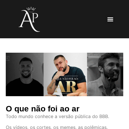
O que não foi ao ar
Todo mundo conhece a versão pública do BBB.
Os vídeos, os cortes, os memes, as polêmicas.