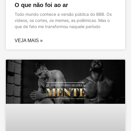
O que não foi ao ar
Todo mundo conhece a versão pública do BBB. Os
vídeos, os cortes, os memes, as polêmicas. Mas o
que de fato me transformou naquele período
VEJA MAIS »